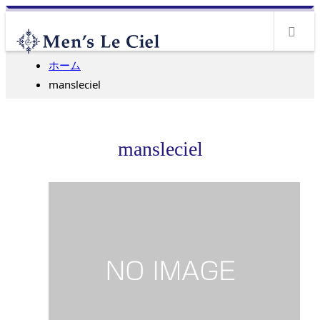
m
ホーム
mansleciel
mansleciel